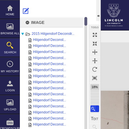
Skip
to
content
HOME
IMAGE
TOOLS
BROWSE ALL
2015 Hilgendorf Deconstr...
Hilgendorf Deconst...
Expand/collapse
Hilgendorf Deconst...
Hilgendorf Deconst...
SEARCH
Hilgendorf Deconst...
Hilgendorf Deconst...
Hilgendorf Deconst...
MY HISTORY
Hilgendorf Deconst...
Hilgendorf Deconst...
18%
Hilgendorf Deconst...
LOGIN
Hilgendorf Deconst...
Hilgendorf Deconst...
Hilgendorf Deconst...
UPLOAD
Hilgendorf Deconst...
Hilgendorf Deconst...
Hilgendorf Deconst...
CROWDSOURCE