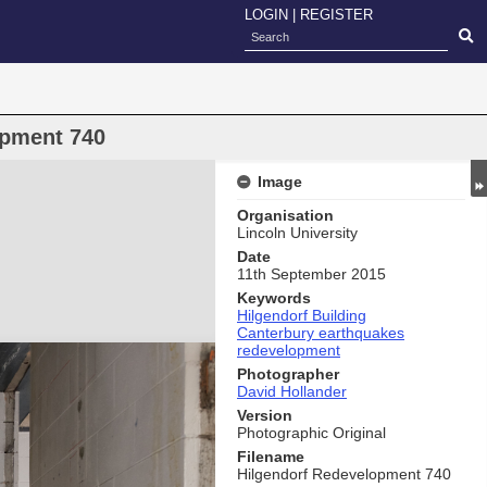
LOGIN
|
REGISTER
opment 740
Image
Organisation
Lincoln University
Date
11th September 2015
Keywords
Hilgendorf Building
Canterbury earthquakes
redevelopment
Photographer
David Hollander
Version
Photographic Original
Filename
Hilgendorf Redevelopment 740