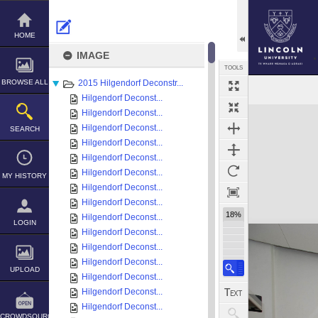
Skip
to
content
HOME
IMAGE
TOOLS
BROWSE ALL
2015 Hilgendorf Deconstr...
Hilgendorf Deconst...
Expand/collapse
Hilgendorf Deconst...
Hilgendorf Deconst...
SEARCH
Hilgendorf Deconst...
Hilgendorf Deconst...
Hilgendorf Deconst...
MY HISTORY
Hilgendorf Deconst...
Hilgendorf Deconst...
18%
Hilgendorf Deconst...
LOGIN
Hilgendorf Deconst...
Hilgendorf Deconst...
Hilgendorf Deconst...
UPLOAD
Hilgendorf Deconst...
Hilgendorf Deconst...
Hilgendorf Deconst...
CROWDSOURCE